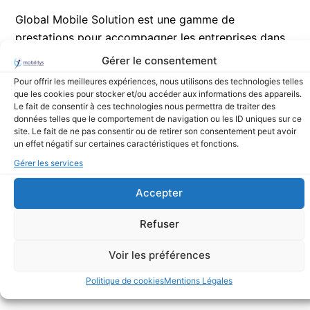
Global Mobile Solution est une gamme de
prestations pour accompagner les entreprises dans
la mise en œuvre et le support des solutions
Gérer le consentement
d’informatique nomade : Audit d’architecture, analyse
Pour offrir les meilleures expériences, nous utilisons des technologies telles
de retour sur investissement, financement, formation,
que les cookies pour stocker et/ou accéder aux informations des appareils.
Le fait de consentir à ces technologies nous permettra de traiter des
Help-Line utilisateurs ou deuxième niveau 24 H/24 et
données telles que le comportement de navigation ou les ID uniques sur ce
7/7, S.A.V….
site. Le fait de ne pas consentir ou de retirer son consentement peut avoir
un effet négatif sur certaines caractéristiques et fonctions.
Gérer les services
Accepter
Refuser
Voir les préférences
Politique de cookies
Mentions Légales